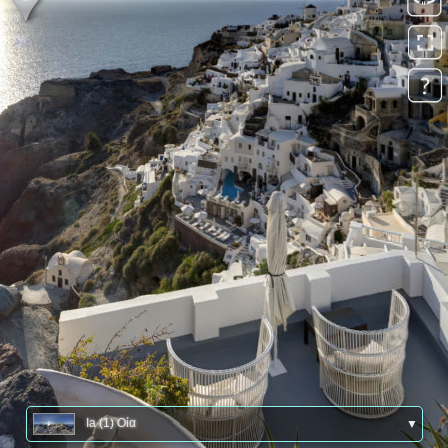
Ia (1) Οία
▼