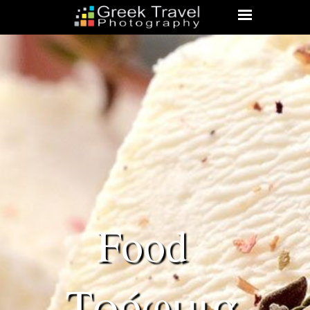
Food  
Τρόφιμα